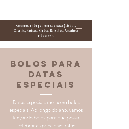
Fazemos entregas em sua casa (Lisboa,
Cascais, Oeiras, Sintra, Odivelas, Amadora
e Loures).
BOLOS PARA
DATAS
ESPECIAIS
Datas especiais merecem bolos
especiais. Ao longo do ano, vamos
lançando bolos para que possa
celebrar as principais datas